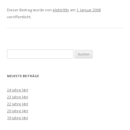
Dieser Beitrag wurde
von
elektr00n
am
1. Januar 2008
veröffentlicht.
Suchen
nach:
NEUESTE BEITRÄGE
24 Jahre l4n!
23 Jahre l4n!
22 Jahre l4n!
20 Jahre l4n!
19 Jahre l4n!