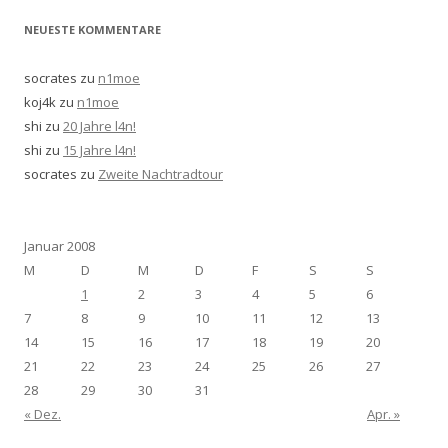
NEUESTE KOMMENTARE
socrates
zu
n1moe
koj4k
zu
n1moe
shi
zu
20 Jahre l4n!
shi
zu
15 Jahre l4n!
socrates
zu
Zweite Nachtradtour
Januar 2008
M
D
M
D
F
S
S
1
2
3
4
5
6
7
8
9
10
11
12
13
14
15
16
17
18
19
20
21
22
23
24
25
26
27
28
29
30
31
« Dez.
Apr. »