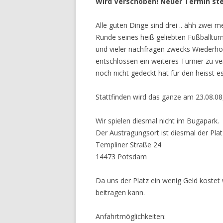
Wird Verschoben! Neuer Termin ste
L4RSON
Alle guten Dinge sind drei .. ähh zwei 
N1MOE
Runde seines heiß geliebten Fußballturn
und vieler nachfragen zwecks Wiederho
OLI
entschlossen ein weiteres Turnier zu ve
noch nicht gedeckt hat für den heisst e
ROTBART
SHI
Stattfinden wird das ganze am 23.08.
SOCRATES
Wir spielen diesmal nicht im Bugapark.
Der Austragungsort ist diesmal der Pla
Templiner Straße 24
14473 Potsdam
Da uns der Platz ein wenig Geld koste
beitragen kann.
Anfahrtmöglichkeiten: