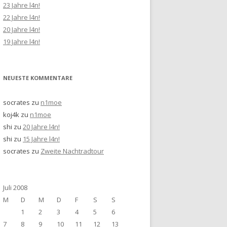
23 Jahre l4n!
22 Jahre l4n!
20 Jahre l4n!
19 Jahre l4n!
NEUESTE KOMMENTARE
socrates
zu
n1moe
koj4k
zu
n1moe
shi
zu
20 Jahre l4n!
shi
zu
15 Jahre l4n!
socrates
zu
Zweite Nachtradtour
Juli 2008
M
D
M
D
F
S
S
1
2
3
4
5
6
7
8
9
10
11
12
13