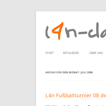
START
MITGLIEDER
ÜBER UNS
ADDI
ARCHIV FÜR DEN MONAT:
JULI 2008
ANNE
CLM
ELEKTR00N
L4n Fußballturnier 08 di
KOJ4K