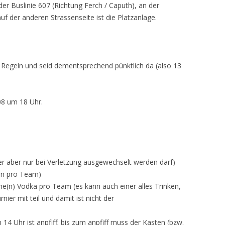
der Buslinie 607 (Richtung Ferch / Caputh), an der
uf der anderen Strassenseite ist die Platzanlage.
e Regeln und seid dementsprechend pünktlich da (also 13
08 um 18 Uhr.
er aber nur bei Verletzung ausgewechselt werden darf)
in pro Team)
che(n) Vodka pro Team (es kann auch einer alles Trinken,
er mit teil und damit ist nicht der
14 Uhr ist anpfiff; bis zum anpfiff muss der Kasten (bzw.