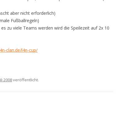
cht aber nicht erforderlich)
rmale Fußballregeln)
 es zu viele Teams werden wird die Speilezeit auf 2x 10
l4n-clan.de/l4n-cup/
uli 2008
veröffentlicht.