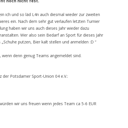
ht noch nicht fest.
mein ich und so läd L4n auch diesmal wieder zur zweiten
ieres ein. Nach dem sehr gut verlaufen letzten Turnier
lung haben wir uns auch dieses Jahr wieder dazu
ranstalten. Wer also sein Bedarf an Sport für dieses Jahr
s „Schuhe putzen, Bier kalt stellen und anmelden :D “
08, wenn denn genug Teams angemeldet sind.
tz der Potsdamer Sport-Union 04 e.V.:
t würden wir uns freuen wenn jedes Team ca 5-6 EUR