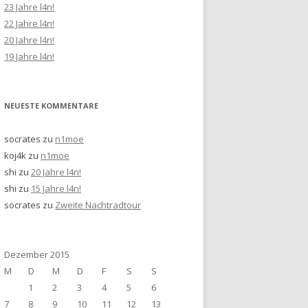
23 Jahre l4n!
22 Jahre l4n!
20 Jahre l4n!
19 Jahre l4n!
NEUESTE KOMMENTARE
socrates
zu
n1moe
koj4k
zu
n1moe
shi
zu
20 Jahre l4n!
shi
zu
15 Jahre l4n!
socrates
zu
Zweite Nachtradtour
Dezember 2015
M
D
M
D
F
S
S
1
2
3
4
5
6
7
8
9
10
11
12
13