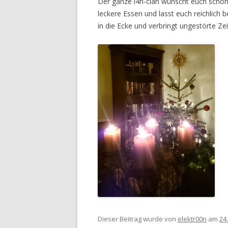
Der ganze l4n-clan wünscht euch schöne
L4RSON
leckere Essen und lasst euch reichlich
in die Ecke und verbringt ungestörte Ze
N1MOE
OLI
ROTBART
SHI
SOCRATES
Dieser Beitrag wurde
von
elektr00n
am
24