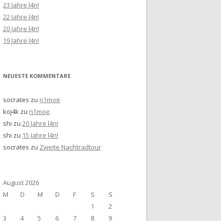
23 Jahre l4n!
22 Jahre l4n!
20 Jahre l4n!
19 Jahre l4n!
NEUESTE KOMMENTARE
socrates
zu
n1moe
koj4k
zu
n1moe
shi
zu
20 Jahre l4n!
shi
zu
15 Jahre l4n!
socrates
zu
Zweite Nachtradtour
August 2026
M
D
M
D
F
S
S
1
2
3
4
5
6
7
8
9