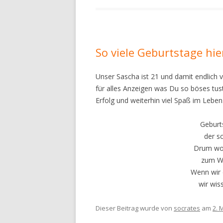
So viele Geburtstage h
Unser Sascha ist 21 und damit endlich v
für alles Anzeigen was Du so böses tust.
Erfolg und weiterhin viel Spaß im Leben
Geburt
der s
Drum woll
zum Wi
Wenn wir 
wir wis
Dieser Beitrag wurde
von
socrates
am
2. 