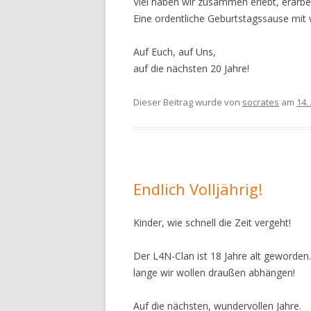
Viel haben wir zusammen erlebt, erarbeit
L4RSON
Eine ordentliche Geburtstagssause mit w
N1MOE
Auf Euch, auf Uns,
auf die nächsten 20 Jahre!
OLI
Dieser Beitrag wurde
ROTBART
von
socrates
am
14.
SHI
SOCRATES
Endlich Volljährig!
Kinder, wie schnell die Zeit vergeht!
Der L4N-Clan ist 18 Jahre alt geworden
lange wir wollen draußen abhängen!
Auf die nächsten, wundervollen Jahre.